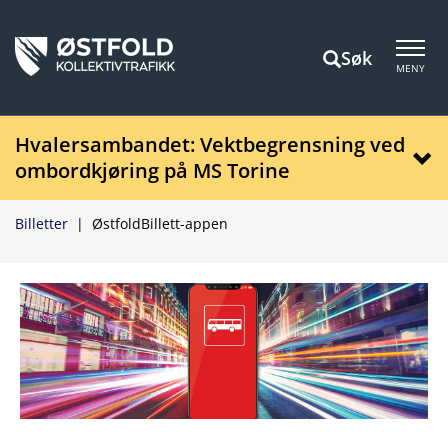
Søk
MENY
Hvalersambandet: Vektbegrensning ved
ombordkjøring på MS Torine
Billetter
|
ØstfoldBillett-appen