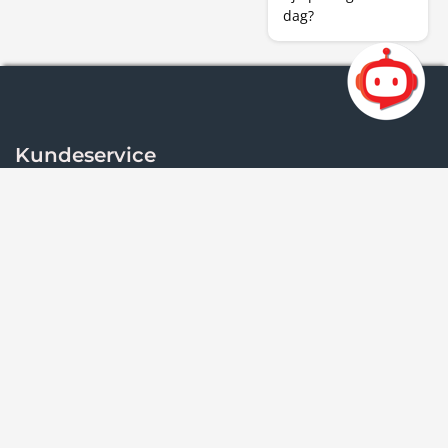
dag?
Kundeservice
Kontakt oss
Om Østfold kollektivtrafikk
Om oss
Vilkår og personvern
Informasjonskapsler
Personvern
Reisevilkår