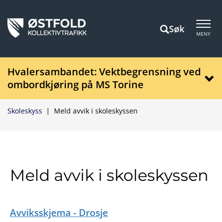
Søk
MENY
Hvalersambandet: Vektbegrensning ved
ombordkjøring på MS Torine
Skoleskyss
|
Meld avvik i skoleskyssen
Meld avvik i skoleskyssen
Avviksskjema - Drosje