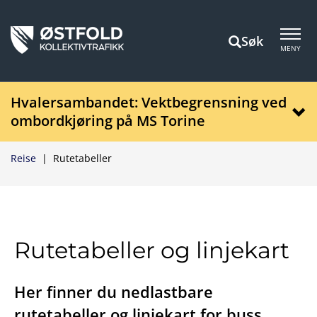
Søk
MENY
Hvalersambandet: Vektbegrensning ved
ombordkjøring på MS Torine
Reise
|
Rutetabeller
Rutetabeller og linjekart
Her finner du nedlastbare
rutetabeller og linjekart for buss,