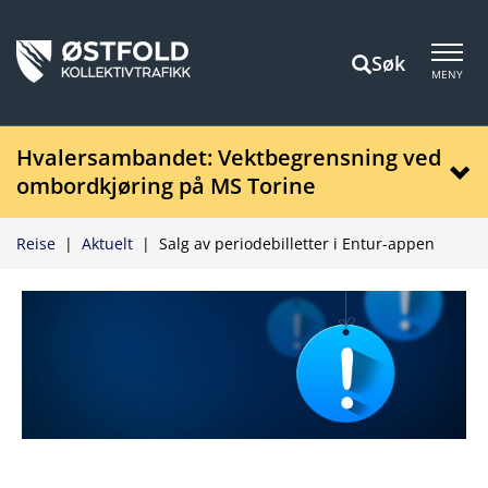
Søk
MENY
Hvalersambandet: Vektbegrensning ved
ombordkjøring på MS Torine
Reise
|
Aktuelt
|
Salg av periodebilletter i Entur-appen