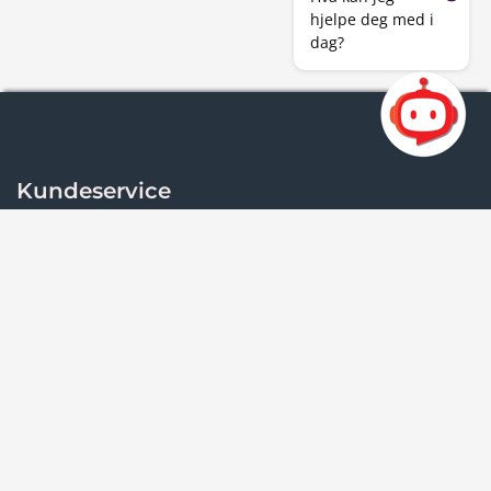
hjelpe deg med i
dag?
Kundeservice
Kontakt oss
Om Østfold kollektivtrafikk
Om oss
Vilkår og personvern
Informasjonskapsler
Personvern
Reisevilkår